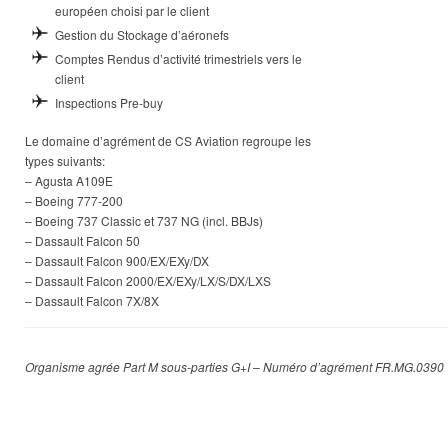
européen choisi par le client
Gestion du Stockage d’aéronefs
Comptes Rendus d’activité trimestriels vers le
client
Inspections Pre-buy
Le domaine d’agrément de CS Aviation regroupe les
types suivants:
– Agusta A109E
– Boeing 777-200
– Boeing 737 Classic et 737 NG (incl. BBJs)
– Dassault Falcon 50
– Dassault Falcon 900/EX/EXy/DX
– Dassault Falcon 2000/EX/EXy/LX/S/DX/LXS
– Dassault Falcon 7X/8X
Organisme agrée Part M sous-parties G+I – Numéro d’agrément FR.MG.0390